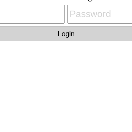
Login